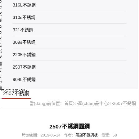
2205不銹鋼
316L不銹鋼
2507不銹鋼
904L不銹鋼
310s不銹鋼
船用不銹鋼
316Ti不銹鋼
321不銹鋼
2Cr25N不銹鋼
信息中心
309s不銹鋼
返回上一級(jí)
公司動(dòng)態(tài)
2205不銹鋼
行業(yè)資訊
解決方案
2507不銹鋼
加工設(shè)備
加工產(chǎn)品
904L不銹鋼
合作鋼廠
聯(lián)系我們
2507不銹鋼
當(dāng)前位置：
首頁
>>
產(chǎn)品中心
>>
2507不銹鋼
2507不銹鋼圓鋼
時(shí)間：2019-06-14 作者：
無錫不銹鋼板
瀏覽：58