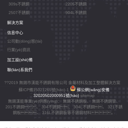
309s不銹鋼
2205不銹鋼
2507不銹鋼
904L不銹鋼
解決方案
信息中心
公司動(dòng)態(tài)
行業(yè)資訊
加工設(shè)備
聯(lián)系我們
??2019 無錫市漢能不銹鋼有限公司 金屬材料及加工整體解決方案
蘇ICP備15021265號(hào)-1
蘇公網(wǎng)安備
32020502000951號(hào)
sitemap
無錫漢能專業(yè)供應(yīng)：
無錫不銹鋼板
、
無錫不銹鋼管
、
201不銹鋼
、
304不銹鋼
、
304L不銹鋼
、
321不銹
鋼板
、
316L不銹鋼板
等不銹鋼材料。